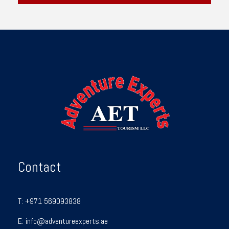
Contact
T:
+971 569093838
E:
info@adventureexperts.ae