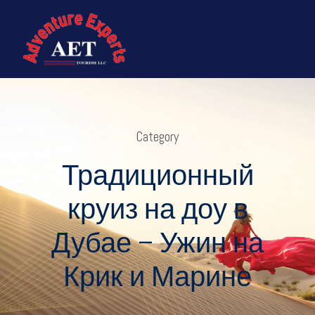
Category
Традиционный
круиз на доу в
Дубае – Ужин на
Крик и Марине