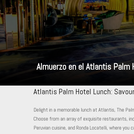
Almuerzo en el Atlantis Palm 
Atlantis Palm Hotel Lunch: Savou
Delight in a memorable lunch at Atlantis, The Palm
Choose from an array of exquisite restaurants, in
Peruvian cuisine, and Ronda Locatelli, where you c