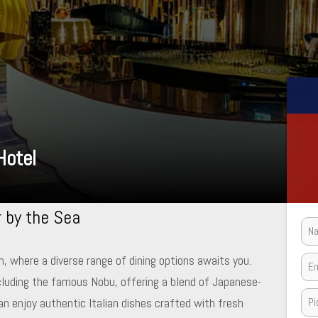
Hotel
r by the Sea
, where a diverse range of dining options awaits you.
cluding the famous Nobu, offering a blend of Japanese-
an enjoy authentic Italian dishes crafted with fresh