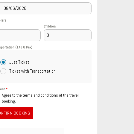
elers
t
Children
sportation (1 to 6 Pax)
Just Ticket
Ticket with Transportation
sent
*
Agree to the terms and conditions of the travel
booking.
ONFIRM BOOKING