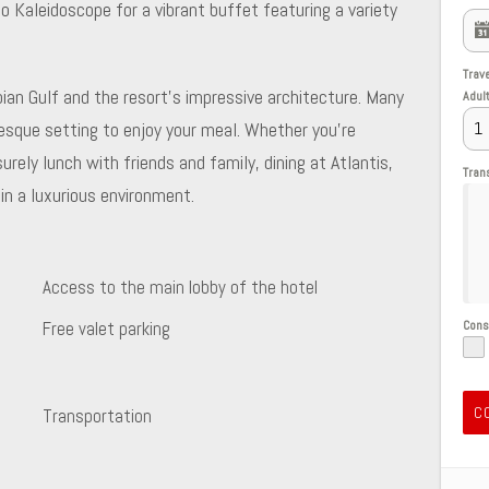
o Kaleidoscope for a vibrant buffet featuring a variety
Trav
bian Gulf and the resort’s impressive architecture. Many
Adul
resque setting to enjoy your meal. Whether you’re
surely lunch with friends and family, dining at Atlantis,
Tran
in a luxurious environment.
Access to the main lobby of the hotel
Free valet parking
Con
C
Transportation