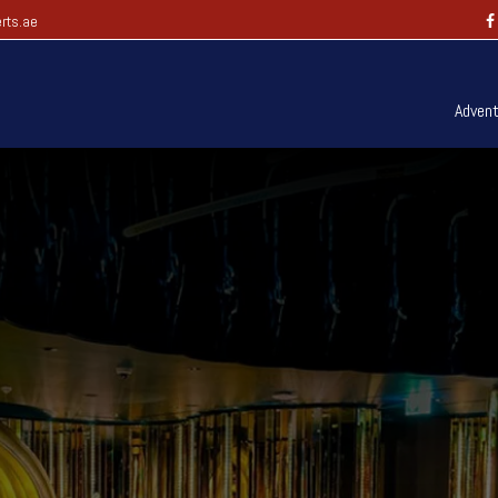
rts.ae
Advent