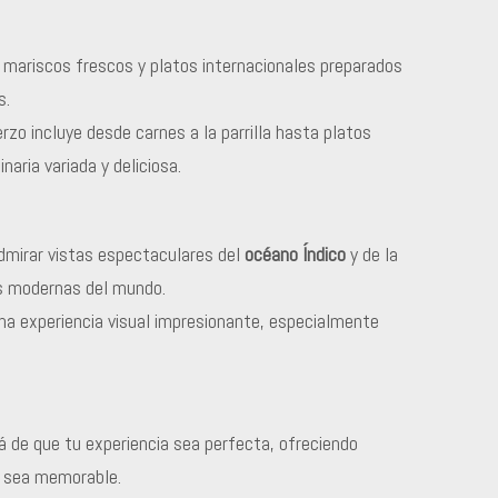
 mariscos frescos y platos internacionales preparados
s.
zo incluye desde carnes a la parrilla hasta platos
aria variada y deliciosa.
dmirar vistas espectaculares del
océano Índico
y de la
as modernas del mundo.
na experiencia visual impresionante, especialmente
rá de que tu experiencia sea perfecta, ofreciendo
o sea memorable.