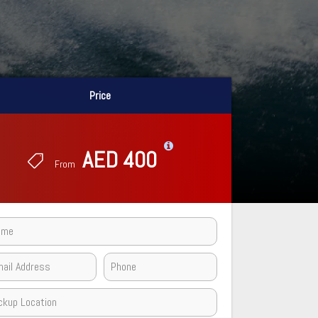
Price
Price
AED 400
AED 400
From
From