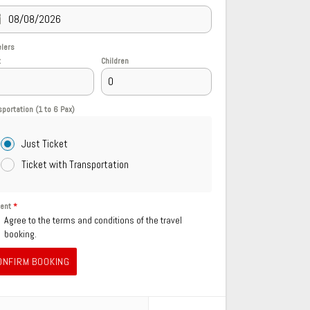
elers
t
Children
sportation (1 to 6 Pax)
Just Ticket
Ticket with Transportation
sent
*
Agree to the terms and conditions of the travel
booking.
ONFIRM BOOKING