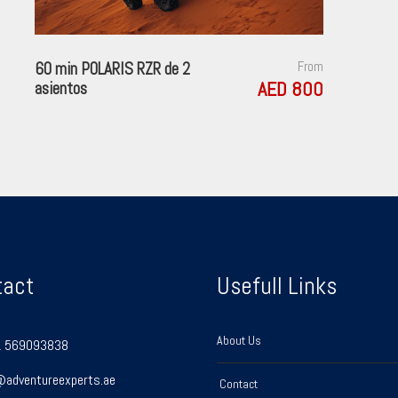
60 min POLARIS RZR de 2
From
AED 800
asientos
tact
Usefull Links
About Us
 569093838
@adventureexperts.ae
Contact