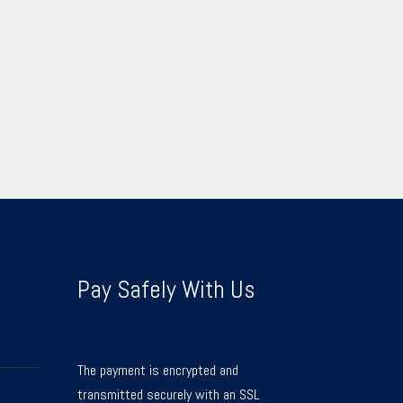
Pay Safely With Us
The payment is encrypted and
transmitted securely with an SSL