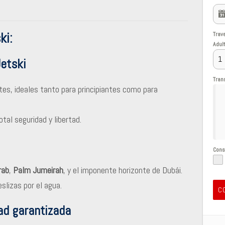
ki:
Trav
Adul
etski
Tran
s, ideales tanto para principiantes como para
tal seguridad y libertad.
Con
rab
,
Palm Jumeirah
, y el imponente horizonte de Dubái.
lizas por el agua.
C
ad garantizada