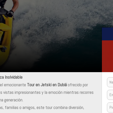
ca Inolvidable
n el emocionante
Tour en Jetski en Dubái
ofrecido por
las vistas impresionantes y la emoción mientras recorres
ma generación.
s, familias o amigos, este tour combina diversión,