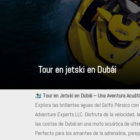
Tour en jetski en Dubái
Tour en Jetski en Dubái – Una Aventura Acuáti
Explora las brillantes aguas del Golfo Pérsico co
Adventure Experts LLC. Disfruta de la velocidad, 
las costas de Dubái en una moto acuática de últi
Perfecto para los amantes de la adrenalina, pareja