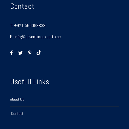
Contact
T:
+971 569093838
E:
info@adventureexperts.ae
Usefull Links
About Us
Contact