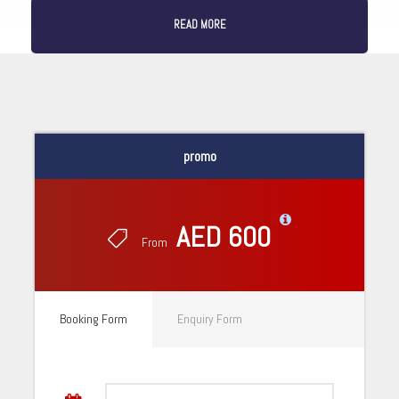
READ MORE
promo
AED 600
From
Booking Form
Enquiry Form