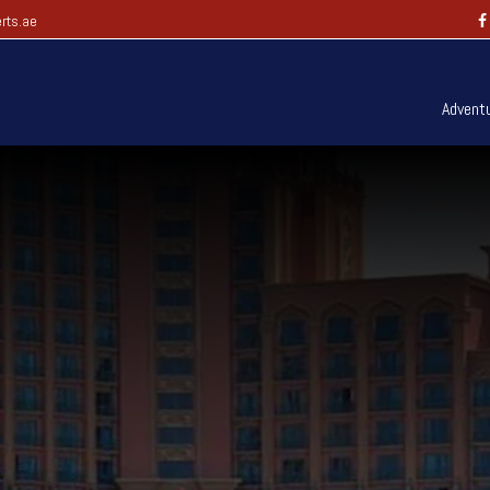
rts.ae
Advent