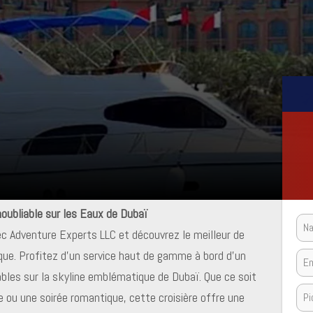
noubliable sur les Eaux de Dubaï
c Adventure Experts LLC et découvrez le meilleur de
ique. Profitez d’un service haut de gamme à bord d’un
les sur la skyline emblématique de Dubaï. Que ce soit
le ou une soirée romantique, cette croisière offre une