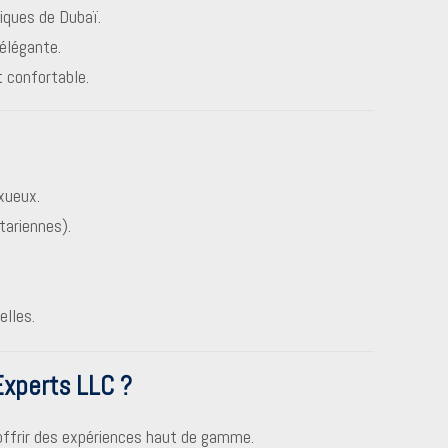
ques de Dubaï.
élégante.
 confortable.
xueux.
ariennes).
lles.
Experts LLC ?
ffrir des expériences haut de gamme.