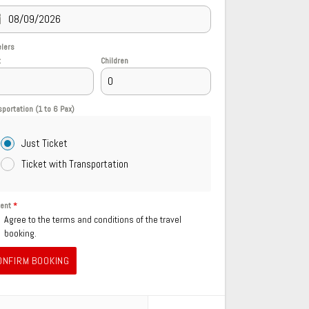
elers
t
Children
sportation (1 to 6 Pax)
Just Ticket
Ticket with Transportation
sent
*
Agree to the terms and conditions of the travel
booking.
ONFIRM BOOKING