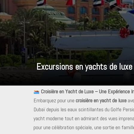
Excursions en yachts de luxe
Croisière en Yacht de Luxe – Une Expérience I
Embarquez pour une
croisière en yacht de luxe
ave
Dubaï depuis les eaux scintillantes du Golfe Pers
yacht moderne tout en admirant des vues imprenab
pour une célébration spéciale, une sortie en famil