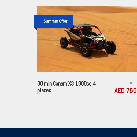
Summer Offer
30 min Canam X3 1000cc 4
From
AED 750
places