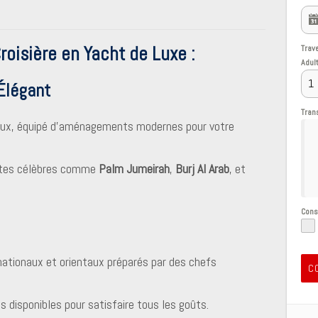
Croisière en Yacht de Luxe :
Trav
Adul
Élégant
Tran
ueux, équipé d’aménagements modernes pour votre
sites célèbres comme
Palm Jumeirah
,
Burj Al Arab
, et
Con
nationaux et orientaux préparés par des chefs
C
disponibles pour satisfaire tous les goûts.