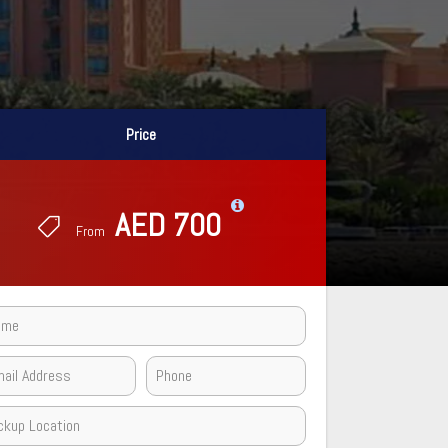
Price
Price
AED 700
AED 700
From
From