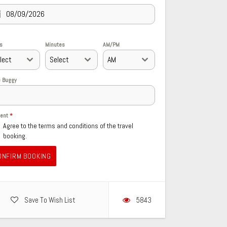
s
Minutes
AM/PM
lect
Select
AM
 Buggy
sent
*
Agree to the terms and conditions of the travel
booking.
ONFIRM BOOKING
Save To Wish List
5843