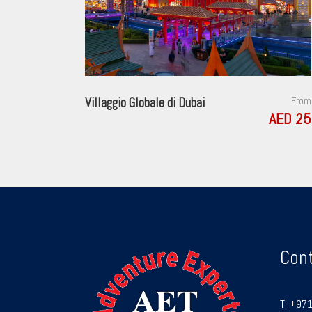
Villaggio Globale di Dubai
From
AED 25
Con
T:
+971