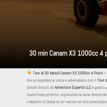
30 min Canam X3 1000cc 4 p
Tour di 30 Minuti Canam X3 1000cc 4 Posti – 
Vivi un’esperienza unica e adrenalinica con il
Tour 
Dubai! Unisciti ad
Adventure Experts LLC
e goditi 
fuoristrada potente, esplorando le dune dorate del
il deserto di Dubai su un veicolo ad alte prestazio