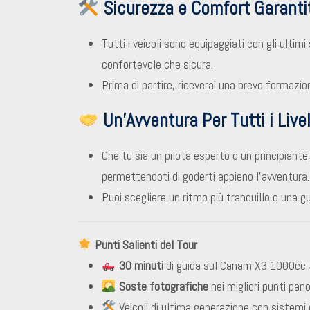
Sicurezza e Comfort Garantit
Tutti i veicoli sono equipaggiati con gli ulti
confortevole che sicura.
Prima di partire, riceverai una breve formazion
Un’Avventura Per Tutti i Livel
Che tu sia un pilota esperto o un principiante,
permettendoti di goderti appieno l’avventura.
Puoi scegliere un ritmo più tranquillo o una g
Punti Salienti del Tour
30 minuti
di guida sul Canam X3 1000cc 4
Soste fotografiche
nei migliori punti pan
Veicoli di ultima generazione con sistemi 