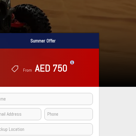
Summer Offer
Summer Offer
AED 750
AED 750
From
From