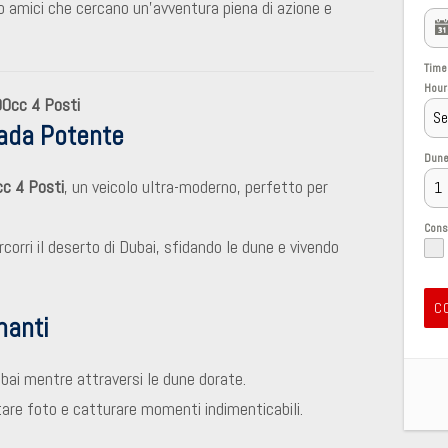
o amici che cercano un’avventura piena di azione e
Time
Hour
00cc 4 Posti
Se
rada Potente
Dune
c 4 Posti
, un veicolo ultra-moderno, perfetto per
Con
corri il deserto di Dubai, sfidando le dune e vivendo
C
nanti
bai mentre attraversi le dune dorate.
tare foto e catturare momenti indimenticabili.