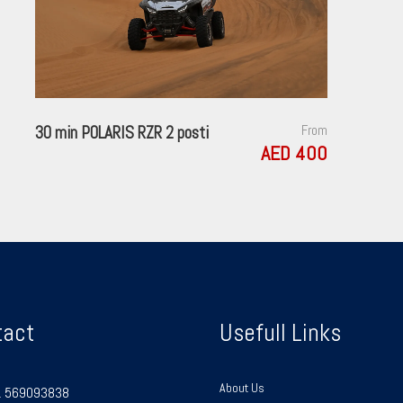
30 min POLARIS RZR 2 posti
From
AED 400
tact
Usefull Links
About Us
 569093838