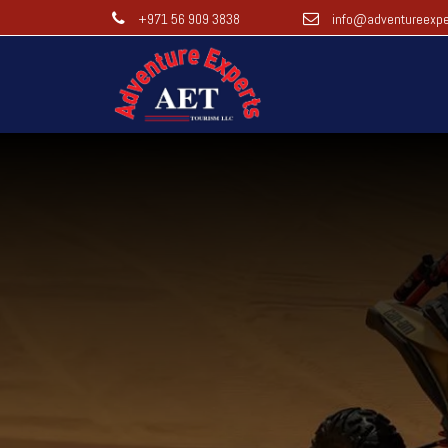
+971 56 909 3838
info@adventureexpe