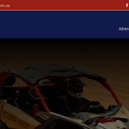
rts.ae
Adven