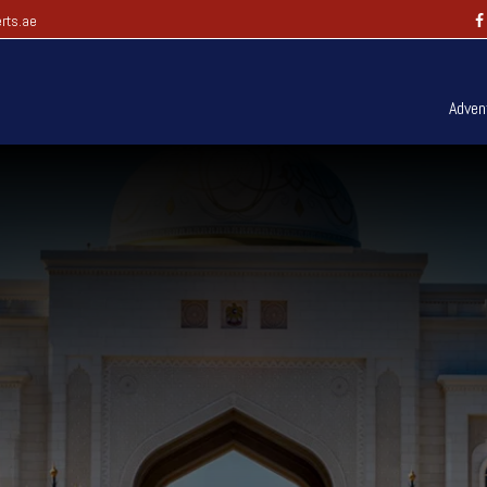
rts.ae
Adven