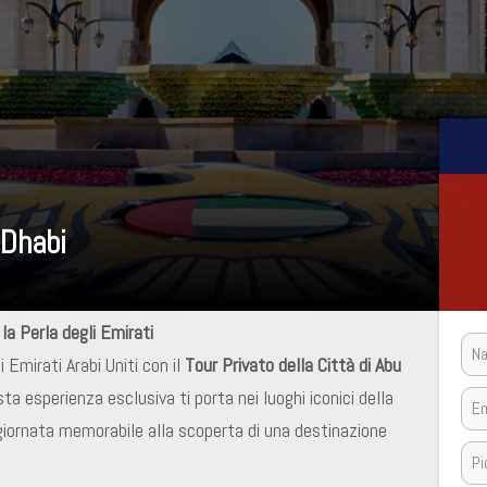
 Dhabi
la Perla degli Emirati
i Emirati Arabi Uniti con il
Tour Privato della Città di Abu
sta esperienza esclusiva ti porta nei luoghi iconici della
 giornata memorabile alla scoperta di una destinazione