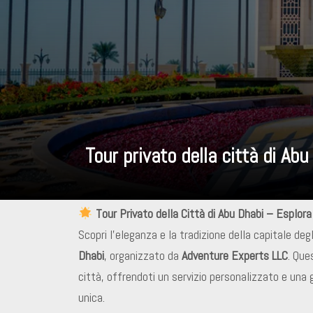
Tour privato della città di Abu
Tour Privato della Città di Abu Dhabi – Esplora 
Scopri l’eleganza e la tradizione della capitale degl
Dhabi
, organizzato da
Adventure Experts LLC
. Que
città, offrendoti un servizio personalizzato e una
unica.