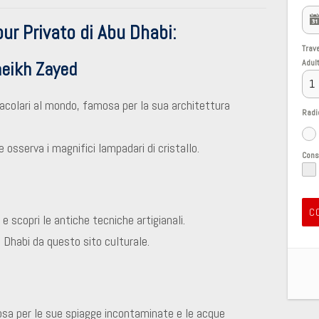
our Privato di Abu Dhabi:
Trav
Adul
heikh Zayed
acolari al mondo, famosa per la sua architettura
Radi
osserva i magnifici lampadari di cristallo.
Con
C
e scopri le antiche tecniche artigianali.
u Dhabi da questo sito culturale.
osa per le sue spiagge incontaminate e le acque