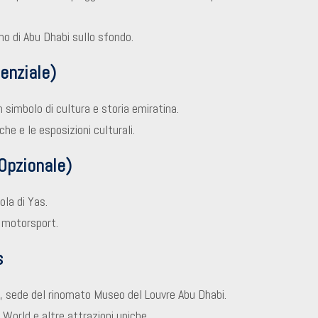
o di Abu Dhabi sullo sfondo.
enziale)
 simbolo di cultura e storia emiratina.
che e le esposizioni culturali.
(Opzionale)
ola di Yas.
l motorsport.
s
yat, sede del rinomato Museo del Louvre Abu Dhabi.
i World e altre attrazioni uniche.