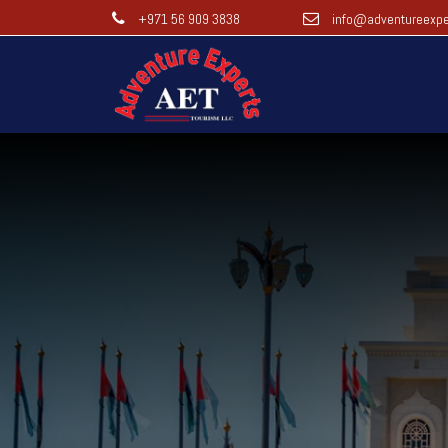
+971 56 909 3838
info@adventureexpe