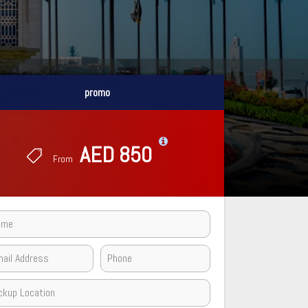
promo
promo
AED 850
AED 850
From
From