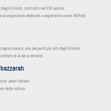
i degli Emirati, costruito nel XIX secolo.
ra le esposizioni dedicate a esploratori come Wilfred
na iconica, uno dei punti più alti degli Emirati.
fiato di Al Ain e dintorni.
ubazzarah
 Monte Jebel Hafeet.
ore della natura.