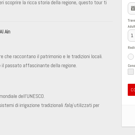
 scoprire la ricca storia della regione, questo tour ti
Trav
Adul
Al Ain
Radi
e che raccontano il patrimonio e le tradizioni locali.
 e il passato affascinante della regione.
Con
C
 mondiale dell’UNESCO.
istemi di irrigazione tradizionali
falaj
utilizzati per