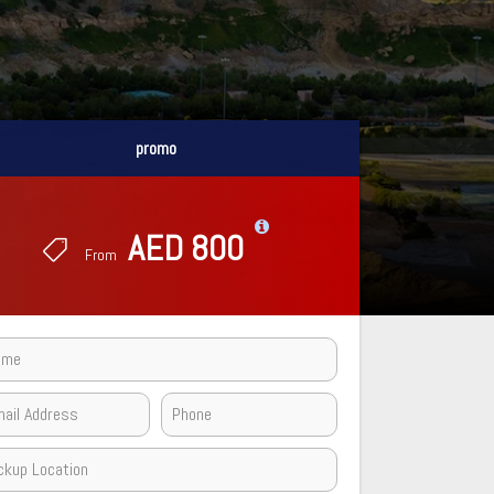
promo
promo
AED 800
AED 800
From
From