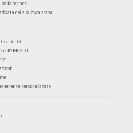
 della regione.
dicata nella cultura araba.
e di Al Jahili.
e dell’UNESCO.
eet.
zzarah.
elli.
esperienza personalizzata.
o.