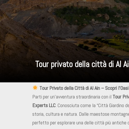
Tour privato della città di Al A
Tour Privato della Città di Al Ain – Scopri l’Oasi
Parti per un’avventura straordinaria con il
Tour Priv
Experts LLC
. Conosciuta come la “Città Giardino de
storia, cultura e natura. Dalle maestose montagne 
perfetto per esplorare una delle città più antiche de