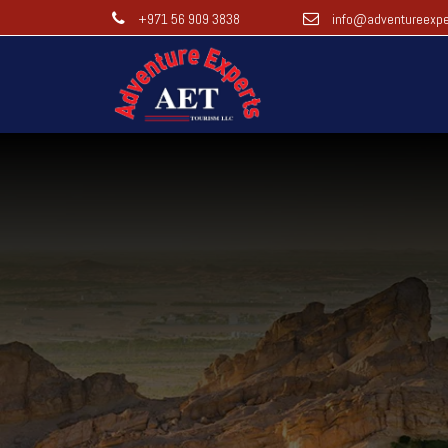
+971 56 909 3838
info@adventureexpe