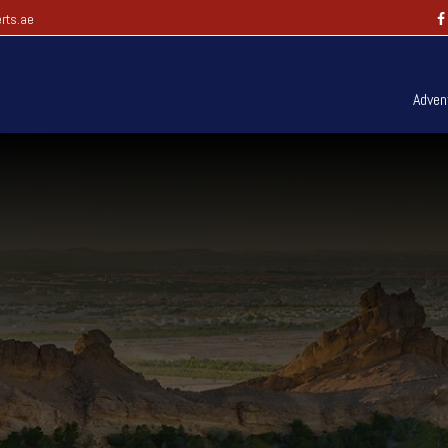
rts.ae
Adven