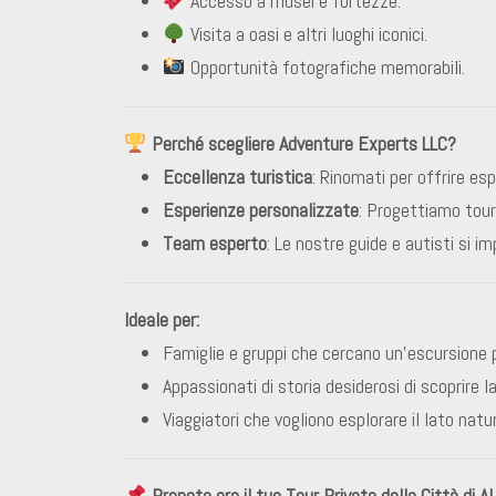
Accesso a musei e fortezze.
Visita a oasi e altri luoghi iconici.
Opportunità fotografiche memorabili.
Perché scegliere Adventure Experts LLC?
Eccellenza turistica
: Rinomati per offrire esp
Esperienze personalizzate
: Progettiamo tour 
Team esperto
: Le nostre guide e autisti si 
Ideale per:
Famiglie e gruppi che cercano un’escursione p
Appassionati di storia desiderosi di scoprire l
Viaggiatori che vogliono esplorare il lato natu
Prenota ora il tuo Tour Privato della Città di Al