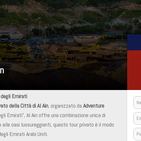
in
 degli Emirati
ato della Città di Al Ain
, organizzato da
Adventure
gli Emirati”, Al Ain offre una combinazione unica di
alle oasi lussureggianti, questo tour privato è il modo
gli Emirati Arabi Uniti.