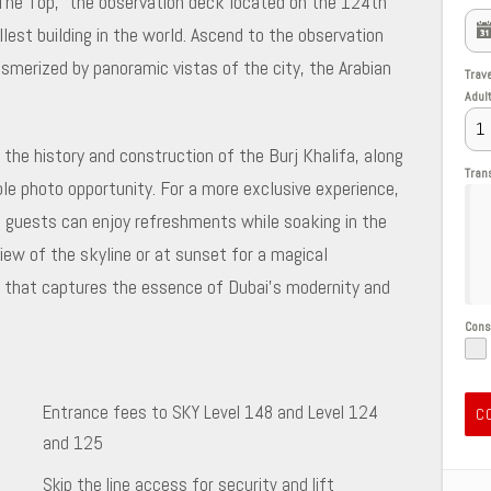
The Top,” the observation deck located on the 124th
llest building in the world. Ascend to the observation
smerized by panoramic vistas of the city, the Arabian
Trav
Adul
the history and construction of the Burj Khalifa, along
Tran
le photo opportunity. For a more exclusive experience,
e guests can enjoy refreshments while soaking in the
view of the skyline or at sunset for a magical
on that captures the essence of Dubai’s modernity and
Con
Entrance fees to SKY Level 148 and Level 124
C
and 125
Skip the line access for security and lift