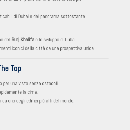
ticabili di Dubai e del panorama sottostante.
ne del
Burj Khalifa
e lo sviluppo di Dubai.
enti iconici della città da una prospettiva unica.
 The Top
o per una vista senza ostacoli.
apidamente la cima.
i da uno degli edifici più alti del mondo.