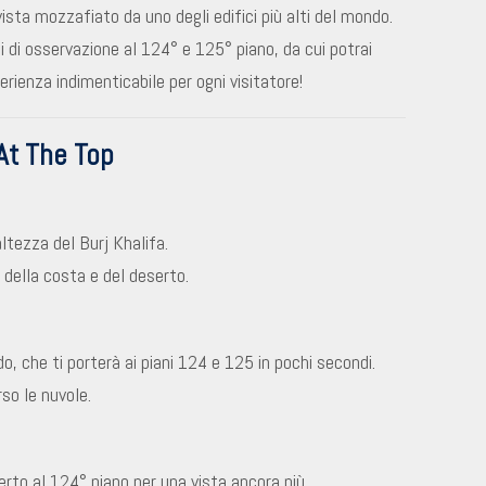
vista mozzafiato da uno degli edifici più alti del mondo.
ni di osservazione al 124° e 125° piano, da cui potrai
erienza indimenticabile per ogni visitatore!
At The Top
altezza del Burj Khalifa.
 della costa e del deserto.
do, che ti porterà ai piani 124 e 125 in pochi secondi.
rso le nuvole.
erto al 124° piano per una vista ancora più