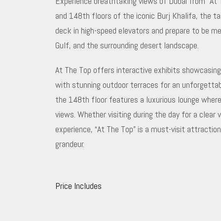
Experience breathtaking views of Dubai from “At 
and 148th floors of the iconic Burj Khalifa, the ta
deck in high-speed elevators and prepare to be me
Gulf, and the surrounding desert landscape.
At The Top offers interactive exhibits showcasing 
with stunning outdoor terraces for an unforgettab
the 148th floor features a luxurious lounge wher
views. Whether visiting during the day for a clear 
experience, “At The Top” is a must-visit attracti
grandeur.
Price Includes