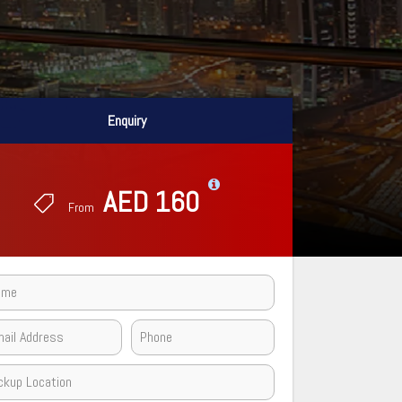
Enquiry
Enquiry
AED 160
AED 160
From
From