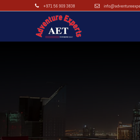
+971 56 909 3838
info@adventureexpe