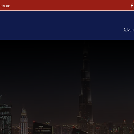
rts.ae
Adven