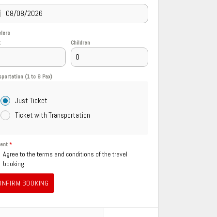
elers
t
Children
sportation (1 to 6 Pax)
Just Ticket
Ticket with Transportation
sent
*
Agree to the terms and conditions of the travel
booking.
ONFIRM BOOKING