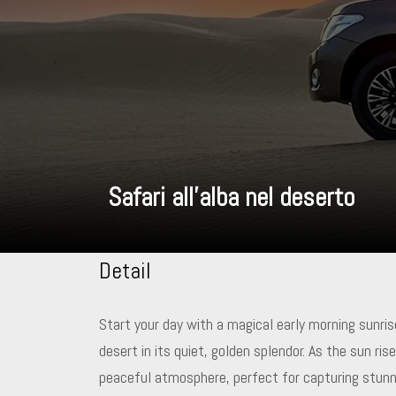
Safari all’alba nel deserto
Detail
Start your day with a magical early morning sunri
desert in its quiet, golden splendor. As the sun ri
peaceful atmosphere, perfect for capturing stunni