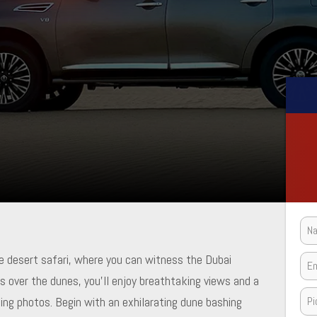
se desert safari, where you can witness the Dubai
ses over the dunes, you’ll enjoy breathtaking views and a
ng photos. Begin with an exhilarating dune bashing