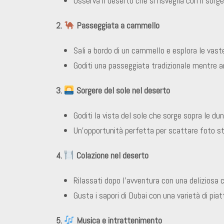
Osserva il deserto che si risveglia con il sorge
2.
Passeggiata a cammello
Sali a bordo di un cammello e esplora le vast
Goditi una passeggiata tradizionale mentre am
3.
Sorgere del sole nel deserto
Goditi la vista del sole che sorge sopra le d
Un’opportunità perfetta per scattare foto str
4.
Colazione nel deserto
Rilassati dopo l’avventura con una deliziosa co
Gusta i sapori di Dubai con una varietà di piat
5.
Musica e intrattenimento