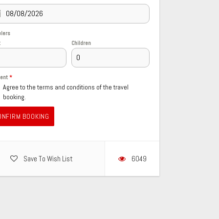
elers
t
Children
sent
*
Agree to the terms and conditions of the travel
booking.
ONFIRM BOOKING
Save To Wish List
6049