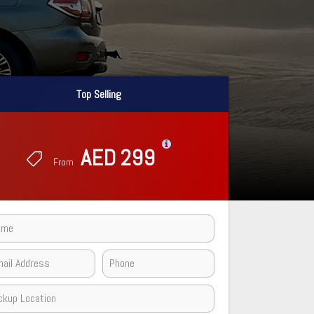
Top Selling
Top Selling
AED 299
AED 299
From
From