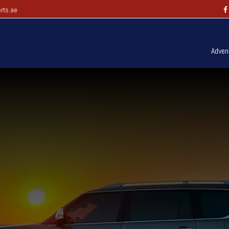
rts.ae
Adven