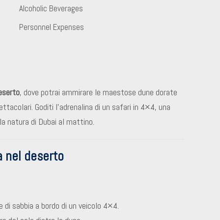
Alcoholic Beverages
Personnel Expenses
deserto
, dove potrai ammirare le maestose dune dorate
ettacolari. Goditi l’adrenalina di un safari in 4×4, una
a natura di Dubai al mattino.
a nel deserto
e di sabbia a bordo di un veicolo 4×4.