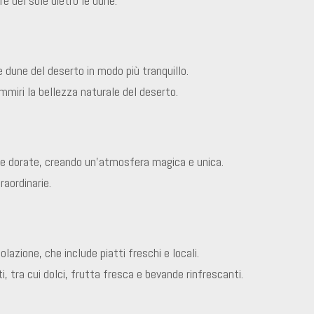
re del sole dietro le dune.
e dune del deserto in modo più tranquillo.
miri la bellezza naturale del deserto.
une dorate, creando un’atmosfera magica e unica.
aordinarie.
lazione, che include piatti freschi e locali.
ti, tra cui dolci, frutta fresca e bevande rinfrescanti.