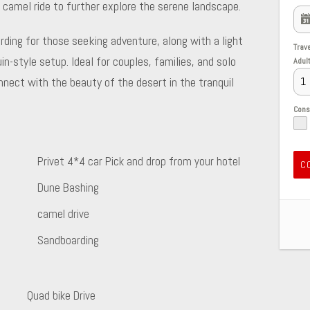
g camel ride to further explore the serene landscape.
arding for those seeking adventure, along with a light
Trav
n-style setup. Ideal for couples, families, and solo
Adul
onnect with the beauty of the desert in the tranquil
Con
Privet 4*4 car Pick and drop from your hotel
C
Dune Bashing
camel drive
Sandboarding
Quad bike Drive