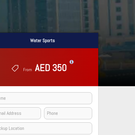
Water Sports
Water Sports
AED 350
AED 350
From
From