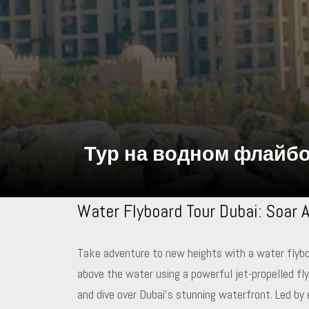
Тур на водном флайбо
Water Flyboard Tour Dubai: Soar
Take adventure to new heights with a water flyboar
above the water using a powerful jet-propelled fly
and dive over Dubai’s stunning waterfront. Led by 