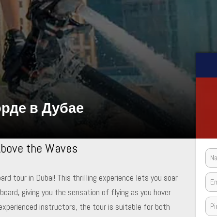
рде в Дубае
 Above the Waves
d tour in Dubai! This thrilling experience lets you soar
board, giving you the sensation of flying as you hover
experienced instructors, the tour is suitable for both