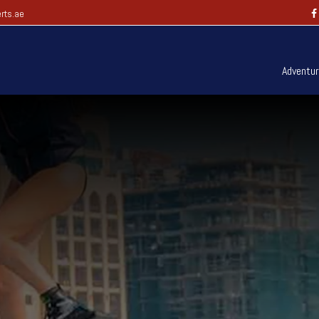
rts.ae
Adventu