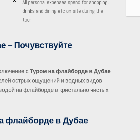
All personal expenses spend for shopping,
drinks and dining etc on-site during the
tour.
е – Почувствуйте
ключение с
Туром на флайборде в Дубае
.
телей острых ощущений и водных видов
 водой на флайборде в кристально чистых
на флайборде в Дубае