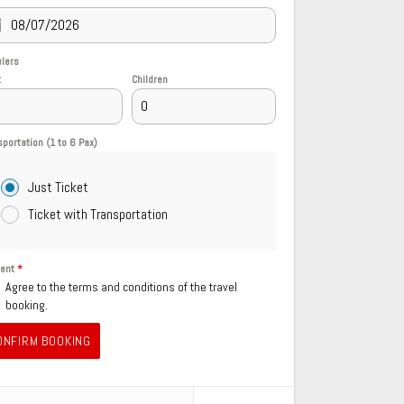
elers
t
Children
sportation (1 to 6 Pax)
Just Ticket
Ticket with Transportation
sent
*
Agree to the terms and conditions of the travel
booking.
ONFIRM BOOKING