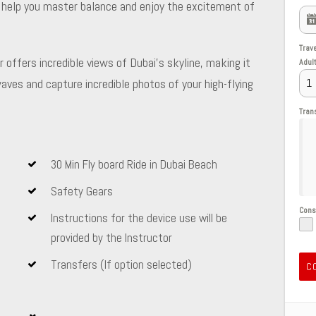
to help you master balance and enjoy the excitement of
Trav
 offers incredible views of Dubai’s skyline, making it
Adul
ves and capture incredible photos of your high-flying
Tran
30 Min Fly board Ride in Dubai Beach
Safety Gears
Con
Instructions for the device use will be
provided by the Instructor
Transfers (If option selected)
C