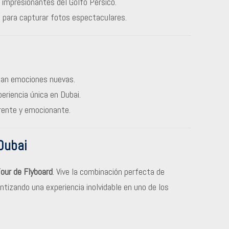
s impresionantes del Golfo Pérsico.
s para capturar fotos espectaculares.
an emociones nuevas.
periencia única en Dubai.
rente y emocionante.
Dubai
our de Flyboard
. Vive la combinación perfecta de
ntizando una experiencia inolvidable en uno de los