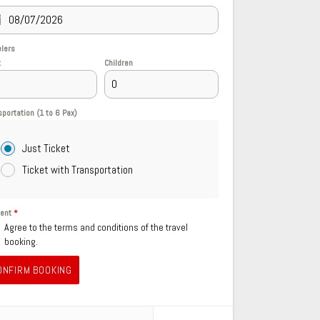
elers
t
Children
sportation (1 to 6 Pax)
Just Ticket
Ticket with Transportation
sent
*
Agree to the terms and conditions of the travel
booking.
ONFIRM BOOKING