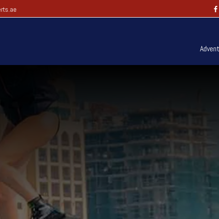
rts.ae
Advent