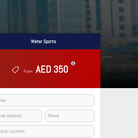
Water Sports
Water Sports
AED 350
AED 350
From
From