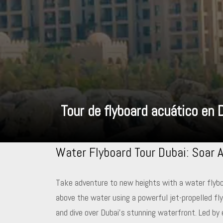
Tour de flyboard acuático en 
Water Flyboard Tour Dubai: Soar
Take adventure to new heights with a water flyboar
above the water using a powerful jet-propelled fly
and dive over Dubai’s stunning waterfront. Led by 