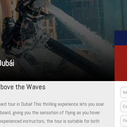
Dubái
 Above the Waves
d tour in Dubai! This thrilling experience lets you soar
board, giving you the sensation of flying as you hover
experienced instructors, the tour is suitable for both