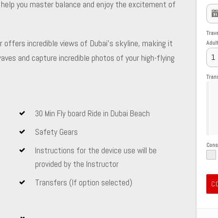
to help you master balance and enjoy the excitement of
Trav
 offers incredible views of Dubai’s skyline, making it
Adul
ves and capture incredible photos of your high-flying
Tran
30 Min Fly board Ride in Dubai Beach
Safety Gears
Con
Instructions for the device use will be
provided by the Instructor
Transfers (If option selected)
C