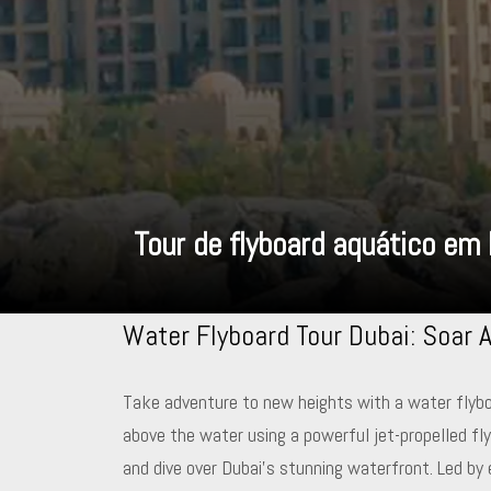
Tour de flyboard aquático em
Water Flyboard Tour Dubai: Soar
Take adventure to new heights with a water flyboar
above the water using a powerful jet-propelled fly
and dive over Dubai’s stunning waterfront. Led by 