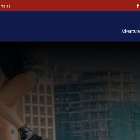
rts.ae
Adventur