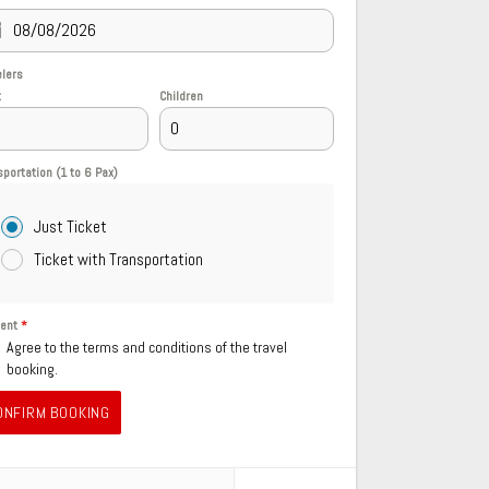
elers
t
Children
sportation (1 to 6 Pax)
Just Ticket
Ticket with Transportation
sent
*
Agree to the terms and conditions of the travel
booking.
ONFIRM BOOKING