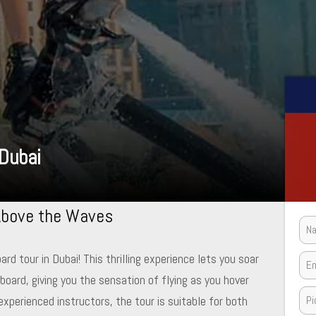
 Dubai
 Above the Waves
d tour in Dubai! This thrilling experience lets you soar
board, giving you the sensation of flying as you hover
experienced instructors, the tour is suitable for both