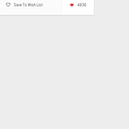
Save To Wish List
4836