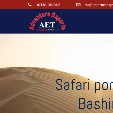
+971 56 909 3838
info@adventureexpe
Safari po
Bashi