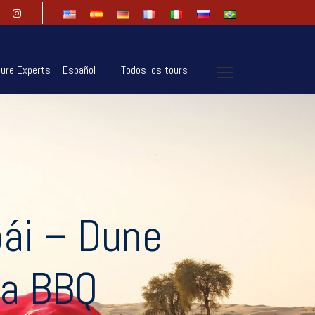
ure Experts – Español
Todos los tours
bái – Dune
na BBQ