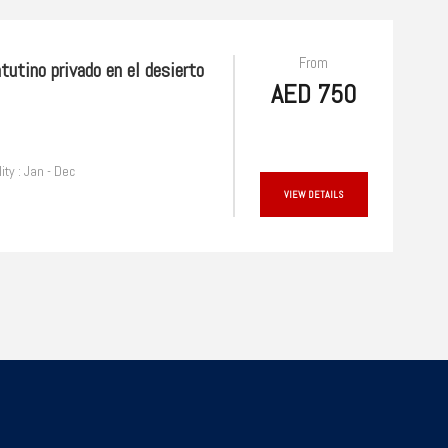
From
tutino privado en el desierto
AED 750
lity : Jan - Dec
VIEW DETAILS