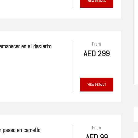
VIEW DETAILS
From
 amanecer en el desierto
AED 299
VIEW DETAILS
From
n paseo en camello
AED 99