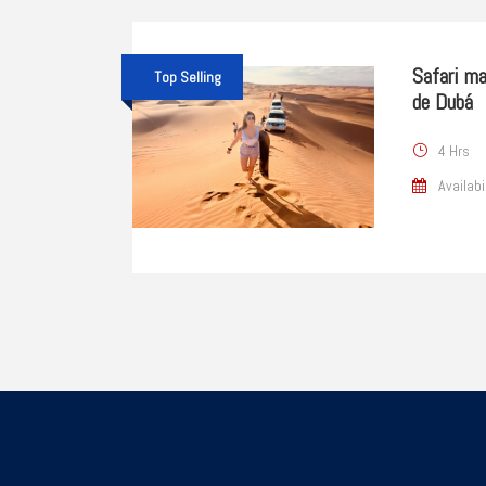
Safari ma
Top Selling
de Dubá
4 Hrs
Availabi