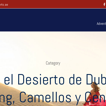
rts.ae
Advent
Category
r el Desierto de Du
ng, Camellos y Ce